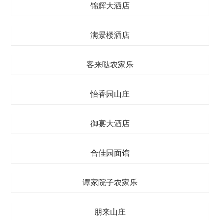
锦辉大洒店
满景楼洒店
客来哒农家乐
怡香园山庄
御宴大酒店
合佳园面馆
谭家院子农家乐
朋来山庄