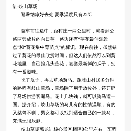
缸·歧山草场
避暑纳凉好去处 夏季温度只有25℃
驱车前往途中，距村庄一两公里时，就看到公
路两旁成片的向日葵，路边还有“葵花最佳观景
点”和“葵花集中育苗点”的标识。现在前往，虽然错
过了葵花的最佳欣赏时间，但达人们依然可以到葵
花地里，自己掐几头葵花，尝尝最新鲜的瓜子，别
有一番滋味。
吃了瓜子，再去草场遛马。距歧山村10多分钟
的路程有歧山草场，草场除了用于放牧外，还开辟
了马场供游客遛马。花上几块钱，就可以骑马遛一
圈。据介绍，岐山草场的马儿有的性情温顺，有的
又桀骜不驯，男女都可以找到适合自己的一款马，
充满无限乐趣。
歧山草场离龙缸核心景区相隔8公里左右，车程