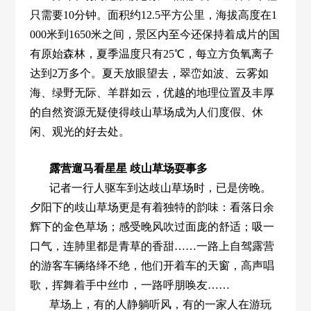
只需要10分钟。面积约12.5平方公里，海拔高度在1
000米到1650米之间，景区内至今还保持着成片的国
有原始森林，夏季温度只有25℃，每立方负氧离子
达到2万多个。夏天放眼望去，翠峦如波、云雾如
海、绿野无际、羊群如云，优越的地理位置及丰厚
的自然资源无疑使得歧山草场成为人们度假、休
闲、观光的好去处。
露营遛马看星星 歧山草场耍事多
记者一行人驱车到达歧山草场时，已是傍晚。
夕阳下的歧山草场更是有着独特的韵味：看落日余
辉下的金色草场；感受晚风吹过面庞的舒适；吸一
口气，连肺里都是青草的香甜……一路上自驾露营
的游客车辆络绎不绝，他们开着车的天窗，高声唱
歌，挥舞着手中丝巾，一路呼朋唤友……
草场上，有的人静躺听风，有的一家人在游玩