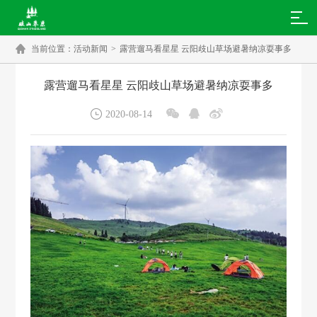

当前位置：
活动新闻
>
露营遛马看星星 云阳歧山草场避暑纳凉耍事多
露营遛马看星星 云阳歧山草场避暑纳凉耍事多




2020-08-14