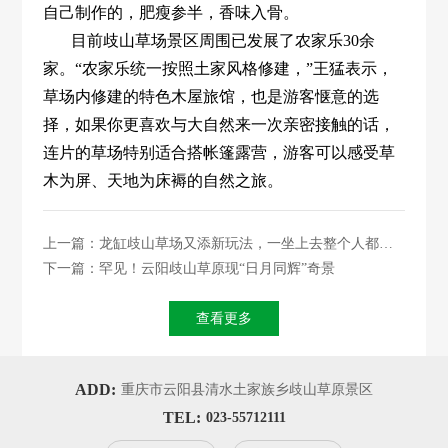
自己制作的，肥瘦参半，香味入骨。
目前歧山草场景区周围已发展了农家乐30余
家。“农家乐统一按照土家风格修建，”王猛表示，
草场内修建的特色木屋旅馆，也是游客惬意的选
择，如果你更喜欢与大自然来一次亲密接触的话，
连片的草场特别适合搭帐篷露营，游客可以感受草
木为屏、天地为床褥的自然之旅。
上一篇：龙缸歧山草场又添新玩法，一坐上去整个人都燃
了···
下一篇：罕见！云阳歧山草原现“日月同辉”奇景
查看更多
ADD:
重庆市云阳县清水土家族乡歧山草原景区
TEL:
023-55712111