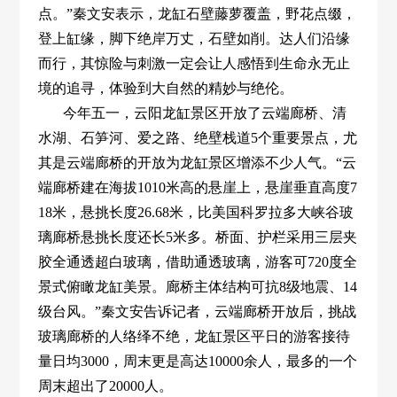
点。”秦文安表示，龙缸石壁藤萝覆盖，野花点缀，
登上缸缘，脚下绝岸万丈，石壁如削。达人们沿缘
而行，其惊险与刺激一定会让人感悟到生命永无止
境的追寻，体验到大自然的精妙与绝伦。
今年五一，云阳龙缸景区开放了云端廊桥、清
水湖、石笋河、爱之路、绝壁栈道5个重要景点，尤
其是云端廊桥的开放为龙缸景区增添不少人气。“云
端廊桥建在海拔1010米高的悬崖上，悬崖垂直高度7
18米，悬挑长度26.68米，比美国科罗拉多大峡谷玻
璃廊桥悬挑长度还长5米多。桥面、护栏采用三层夹
胶全通透超白玻璃，借助通透玻璃，游客可720度全
景式俯瞰龙缸美景。廊桥主体结构可抗8级地震、14
级台风。”秦文安告诉记者，云端廊桥开放后，挑战
玻璃廊桥的人络绎不绝，龙缸景区平日的游客接待
量日均3000，周末更是高达10000余人，最多的一个
周末超出了20000人。