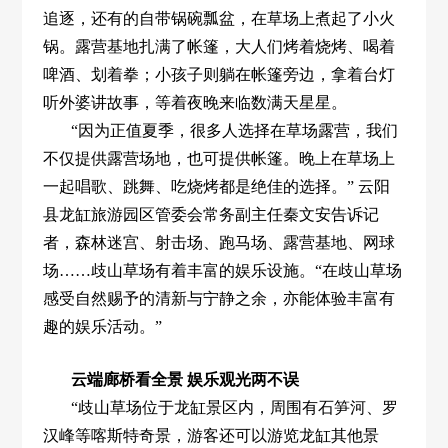
追逐，还有的自带锅碗瓢盆，在草场上煮起了小火
锅。露营基地扎满了帐篷，大人们烤着烧烤、喝着
啤酒、划着拳；小孩子则躺在帐篷旁边，拿着台灯
听外婆讲故事，等着夜晚来临数满天星星。
“因为正值夏季，很多人选择在草场露营，我们
不仅提供露营场地，也可提供帐篷。晚上在草场上
一起唱歌、跳舞、吃烧烤都是绝佳的选择。” 云阳
县龙缸旅游园区管委会常务副主任秦文安告诉记
者，森林迷宫、射击场、跑马场、露营基地、网球
场……歧山草场有着丰富的娱乐设施。“在歧山草场
感受自然赐予的清新与宁静之余，亦能体验丰富有
趣的娱乐活动。”
云端廊桥看全景 娱乐观光两不误
“歧山草场位于龙缸景区内，周围有石笋河、罗
汉峰等喀斯特奇景，游客还可以游览龙缸其他景