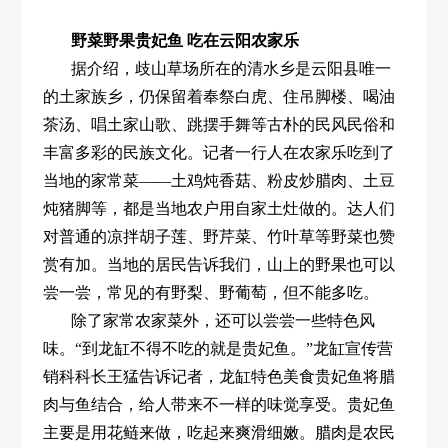
野菜野果贵妃鱼 吃在云阳农家乐
据介绍，歧山草场所在的清水乡是云阳县唯一
的土家族乡，仍保留着奉祭白虎、住吊脚楼、喝油
茶汤、唱土家山歌、跳摆手舞等古朴的民风民俗和
丰富多彩的民族文化。记者一行人在农家乐吃到了
当地的家常菜——土鸡炖香菇、粉皮炒腊肉、土豆
炖猪脚等，都是当地农户用自家土灶做的。达人们
对普通的凉拌胡子莲、野芹菜、竹叶草等野菜也赞
赏有加。当地的居民告诉我们，山上的野果也可以
尝一尝，常见的有野梨、野葡萄，但不能多吃。
除了家常农家菜外，还可以尝尝一些特色风
味。“到龙缸不得不吃的就是贵妃鱼。”龙缸宣传营
销科科长王猛告诉记者，龙缸特色美食贵妃鱼将腊
肉与鱼结合，给人带来不一样的味觉享受。贵妃鱼
主要是用花鲢来做，吃起来爽滑细嫩。腊肉是农民