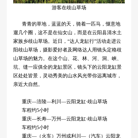
游客在歧山草场
青青的草地，蓝蓝的天，骑着一匹马，惬意地
遛几个圈，这不是在仙女山，而是在云阳县清水土
家族乡歧山草场。近日，“达人龙缸行”活动走进云
阳歧山草场，摄影爱好者及网络达人用镜头定格歧
山草场的魅力。在这个山、花、林、河、洞、峡、
坑、缝一应俱全的龙缸景区，镜头下的云阳龙缸景
区处处皆景，灵动秀美的山水风光带你远离城市，
亲近大自然。
重庆—涪陵—利川—云阳龙缸·歧山草场
车程约5小时
重庆—长寿—万州—云阳龙缸·歧山草场
车程约5小时
重庆—（火车）万州或利川—（汽车）云阳龙