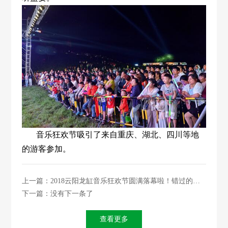
音乐狂欢节吸引了来自重庆、湖北、四川等地
的游客参加。
上一篇：2018云阳龙缸音乐狂欢节圆满落幕啦！错过的精
彩都在这儿··...
下一篇：没有下一条了
查看更多