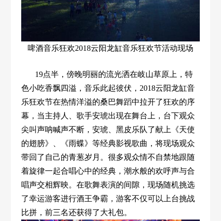
啤酒音乐狂欢2018云阳龙缸音乐狂欢节
活动现场
19点半，傍晚明丽的流光洒在岐山草原上，特
色小吃香飘四溢，音乐此起彼伏，2018云阳龙缸音
乐狂欢节在热情洋溢的桑巴舞蹈中拉开了狂欢的序
幕，当主持人、歌手安琥出现在舞台上，台下观众
尖叫声呐喊声不断，安琥、黑皮乐队了献上《天使
的翅膀》、《雨蝶》等经典影视歌曲，将现场观众
带回了自己的青葱岁月。很多观众情不自禁地跟随
着旋律一起合唱心中的经典，潮水般的欢呼声与合
唱声交相辉映。在歌舞表演的间隙，现场随机挑选
了幸运游客进行酒王争霸，游客不仅可以上台挑战
比拼，前三名还获得了大礼包。