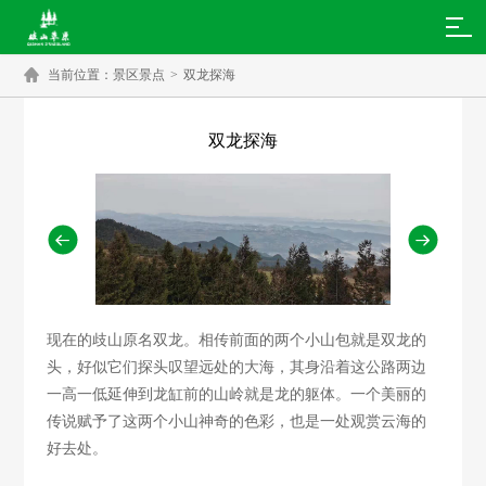

当前位置：
景区景点
>
双龙探海
双龙探海


现在的歧山原名双龙。相传前面的两个小山包就是双龙的
头，好似它们探头叹望远处的大海，其身沿着这公路两边
一高一低延伸到龙缸前的山岭就是龙的躯体。一个美丽的
传说赋予了这两个小山神奇的色彩，也是一处观赏云海的
好去处。