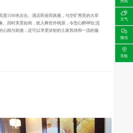
热线

度1500米左右。酒店民俗而典雅，与空旷秀美的大草
天气
象…四时美景如画，犹入舞世外桃源，令您心醉神怡,流
的心跳与刺激；还可以享受浓郁的土家风情和一流的服

微信

导航