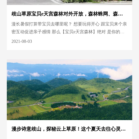
歧山草原宝贝e天宫森林对外开放，森林蛛网、森林
探险...你敢来试试么？
漫长暑假打算带宝贝去哪里呢？ 想要玩得开心 跟宝贝来个亲
密互动促进亲子感情 那么【宝贝e天宫森林】绝对 是你的不
二之选！
2021-08-03
漫步诗意歧山，探秘云上草原！这个夏天去往心灵的
远方，7月24日，歧山草原等你来！