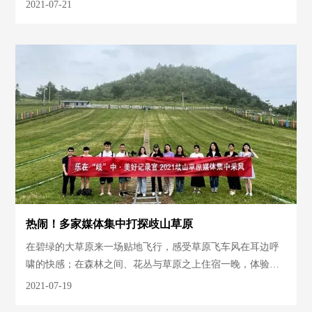
2021-07-21
热闹！多家媒体集中打探歧山草原
在碧绿的大草原来一场贴地飞行，感受草原飞车风在耳边呼
啸的快感；在森林之间、花丛与草原之上住宿一晚，体验三
款特色民宿身心与自然融合的浪漫。
2021-07-19