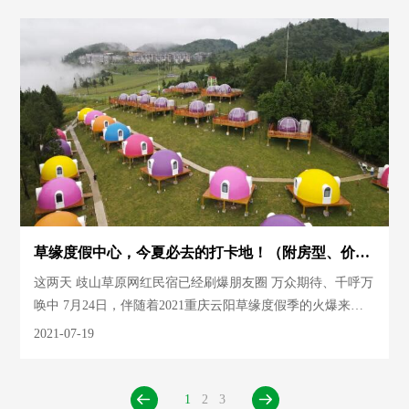
草缘度假中心，今夏必去的打卡地！（附房型、价
格、预订方式）
这两天 歧山草原网红民宿已经刷爆朋友圈 万众期待、千呼万
唤中 7月24日，伴随着2021重庆云阳草缘度假季的火爆来袭
歧山草原网红民宿——草缘度假中心 也将正式营业
2021-07-19
1
2
3

